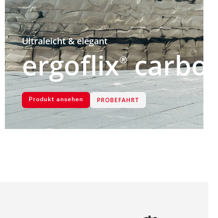
Ultraleicht & elegant
ergoflix
carbo
®
PROBEFAHRT
Produkt ansehen