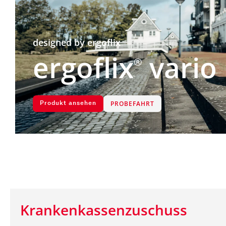
designed by ergoflix
ergoflix
vario
®
PROBEFAHRT
Produkt ansehen
Krankenkassenzuschuss