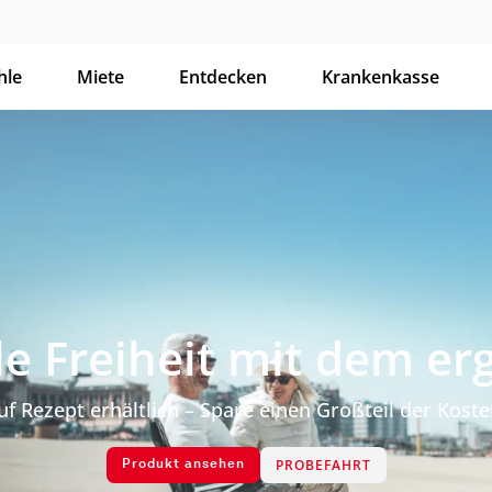
hle
Miete
Entdecken
Krankenkasse
 Freiheit mit dem erg
uf Rezept erhältlich – Spare einen Großteil der Koste
PROBEFAHRT
Produkt ansehen