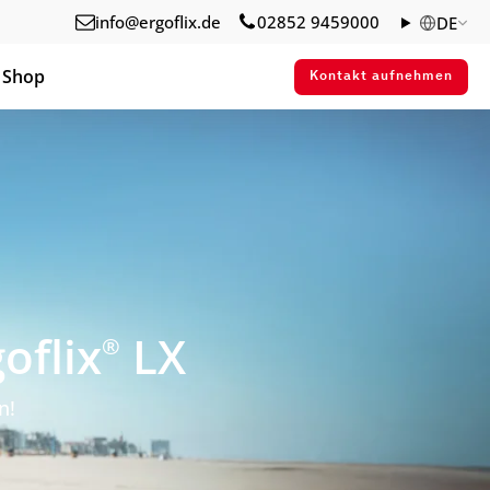
info@ergoflix.de
02852 9459000
DE
Shop
Kontakt aufnehmen
oflix
LX
®
n!